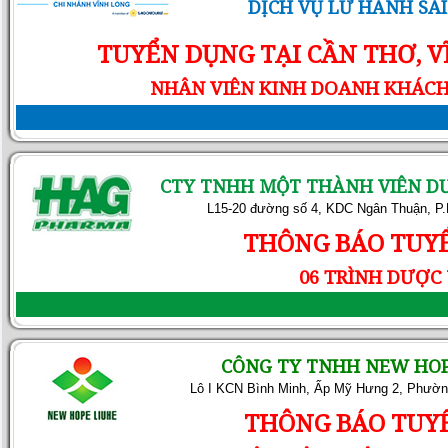
DỊCH VỤ LỮ HÀNH SA
TUYỂN DỤNG TẠI CẦN THƠ, 
NHÂN VIÊN KINH DOANH KHÁC
CTY TNHH MỘT THÀNH VIÊN D
L15-20 đường số 4, KDC Ngân Thuận, P.
THÔNG BÁO TUY
06 TRÌNH DƯỢC 
CÔNG TY TNHH NEW HOP
Lô I KCN Bình Minh, Ấp Mỹ Hưng 2, Phường
THÔNG BÁO TUY