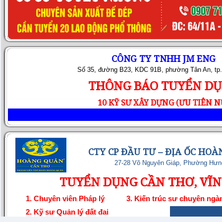
CÔNG TY TNHH JM ENG
Số 35, đường B23, KDC 91B, phường Tân An, tp
THÔNG BÁO TUYỂN D
10 KỸ SƯ XÂY DỰNG (ƯU TIÊN N
CTY CP ĐẦU TƯ – ĐỊA ỐC HO
27-28 Võ Nguyên Giáp, Phường Hưn
TUYỂN DỤNG CẦN THƠ, VĨ
1. Chuyên viên Pháp lý
3. Kiến trúc sư chuyên ngà
2. Kỹ sư Quản lý đất đai