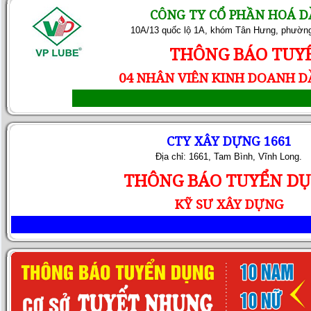
CÔNG TY CỔ PHẦN HOÁ D
10A/13 quốc lộ 1A, khóm Tân Hưng, phường
THÔNG BÁO TUY
04 NHÂN VIÊN KINH DOANH 
CTY XÂY DỰNG 1661
Địa chỉ: 1661, Tam Bình, Vĩnh Long.
THÔNG BÁO TUYỂN D
KỸ SƯ XÂY DỰNG