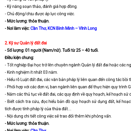
- Kỹ năng soạn thảo, đánh giá hợp đồng.
- Chủ động/chịu được áp lực công việc.
- Mức lương: thỏa thuận.
- Nơi làm việc:
Cần Thơ, KCN Bình Minh – Vĩnh Long
2. Kỹ sư Quản lý đất đai
- Số lượng: 01 người (Nam/nữ). Tuổi từ 25 – 40 tuổi.
Điều kiện chung:
- Tốt nghiệp Đại học trở lên chuyên ngành Quản lý đất đai hoặc các
- Kinh nghiệm ít nhất 03 năm.
- Hiểu rõ Luật đất đai, các văn bản pháp lý liên quan đến công tác bồi t
- Phối hợp với các đơn vị, ban ngành liên quan để thực hiện quy trình
- Nắm các thủ tục về đất đai, các quy định về quy hoạch, kế hoạch sử d
- Biết cách tra cứu, đọc hiểu bản đồ quy hoạch sử dụng đất, kế ho
tích được tính pháp lý của thửa đất....
- Nội dung chi tiết công việc sẽ trao đổi thêm khi phỏng vấn.
- Mức lương: thỏa thuận.
- Nơi làm việc:
Cần Thơ.