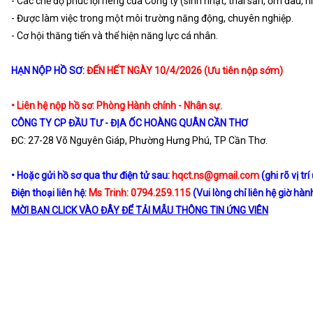
- Các chế độ phúc lợi riêng của Công ty (sinh nhật, thai sản, ốm đau, h
- Được làm việc trong một môi trường năng động, chuyên nghiệp.
- Cơ hội thăng tiến và thể hiện năng lực cá nhân.
HẠN NỘP HỒ SƠ:
ĐẾN HẾT NGÀY 10/4/2026 (Ưu tiên nộp sớm)
• Liên hệ nộp hồ sơ: Phòng Hành chính - Nhân sự.
CÔNG TY CP ĐẦU TƯ - ĐỊA ỐC HOÀNG QUÂN CẦN THƠ
ĐC: 27-28 Võ Nguyên Giáp, Phường Hưng Phú, TP Cần Thơ.
• Hoặc gửi hồ sơ qua thư điện tử sau:
hqct.ns@gmail.com
(ghi rõ vị tr
Điện thoại liên hệ:
Ms Trinh: 0794.259.115
(Vui lòng chỉ liên hệ giờ hàn
MỜI BẠN CLICK VÀO ĐÂY ĐỂ TẢI MẪU THÔNG TIN ỨNG VIÊN