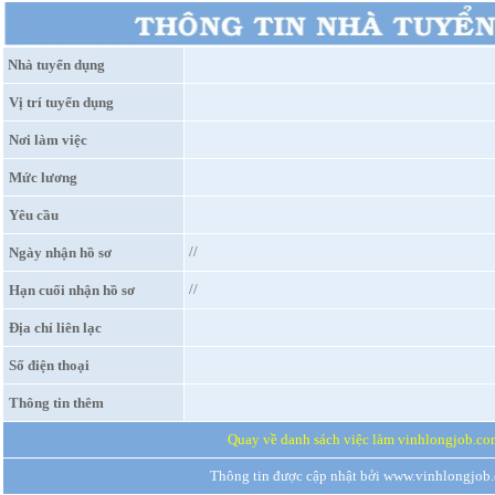
Nhà tuyển dụng
Vị trí tuyển dụng
Nơi làm việc
Mức lương
Yêu cầu
//
Ngày nhận hồ sơ
//
Hạn cuối nhận hồ sơ
Địa chỉ liên lạc
Số điện thoại
Thông tin thêm
Quay về danh sách việc làm vinhlongjob.co
Thông tin được cập nhật bởi www.vinhlongjob